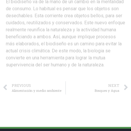
El biodisefio va de la mano de un cambio en la mentalidad
de consumo. Lo habitual es pensar que los objetos son
desechables. Esta corriente crea objetos bellos, para ser
cuidados, reutilizados y conservados. Este nuevo enfoque
realmente reunifica la naturaleza y la actividad humana
beneficiando a ambos. Así, aunque implique procesos
más elaborados, el biodiseño es un camino para evitar la
actual crisis climática. De este modo, la biologia se
convierte en una herramienta para lograr la mutua
supervivencia del ser humano y de la naturaleza.
PREVIOUS
NEXT
Alimentación y medio ambiente
Bosques y Agua