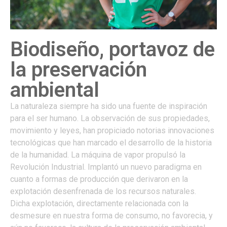
Biodiseño, portavoz de
la preservación
ambiental
La naturaleza siempre ha sido una fuente de inspiración
para el ser humano. La observación de sus propiedades,
movimiento y leyes, han propiciado notorias innovaciones
tecnológicas que han marcado el desarrollo de la historia
de la humanidad. La máquina de vapor propulsó la
Revolución Industrial. Implantó un nuevo paradigma en
cuanto a formas de producción que derivaron en la
explotación desenfrenada de los recursos naturales.
Dicha explotación, directamente relacionada con la
desmesure en nuestra forma de consumo, no favorecia, y